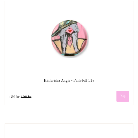
Minibricka Angie - Punkdoll 11ø
139 kr
199 kr