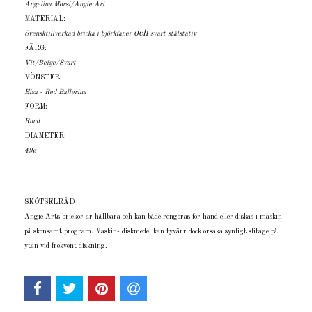
Angelina Morsi/Angie Art
MATERIAL:
och
Svensktillverkad bricka i björkfaner
svart stålstativ
FÄRG:
Vit/Beige/Svart
MÖNSTER:
Elsa - Red Ballerina
FORM:
Rund
DIAMETER:
49ø
SKÖTSELRÅD
Angie Arts brickor är hållbara och kan både rengöras för hand eller diskas i maskin
på skonsamt program. Maskin- diskmedel kan tyvärr dock orsaka synligt slitage på
ytan vid frekvent diskning.