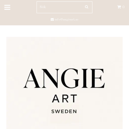
0
info@angieart.se