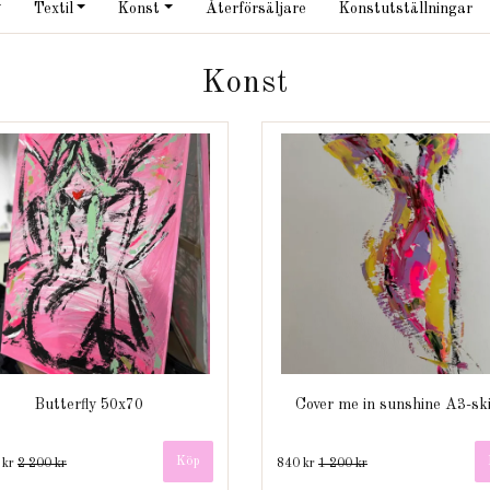
Textil
Konst
Återförsäljare
Konstutställningar
Konst
Butterfly 50x70
Cover me in sunshine A3-sk
 kr
2 200 kr
840 kr
1 200 kr