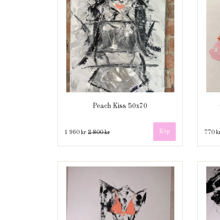
Peach Kiss 50x70
1 960 kr
2 800 kr
770 k