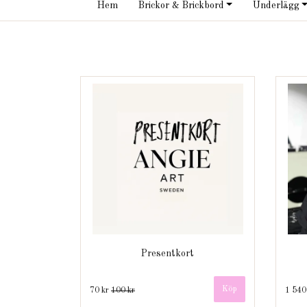
Hem
Brickor & Brickbord
Underlägg
Presentkort
Köp
70 kr
100 kr
1 540