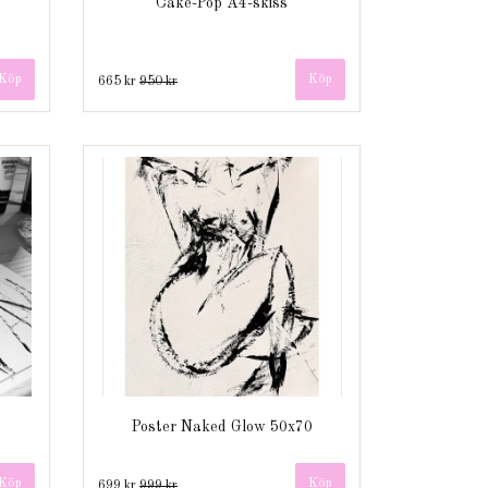
Cake-Pop A4-skiss
665 kr
950 kr
Poster Naked Glow 50x70
699 kr
999 kr