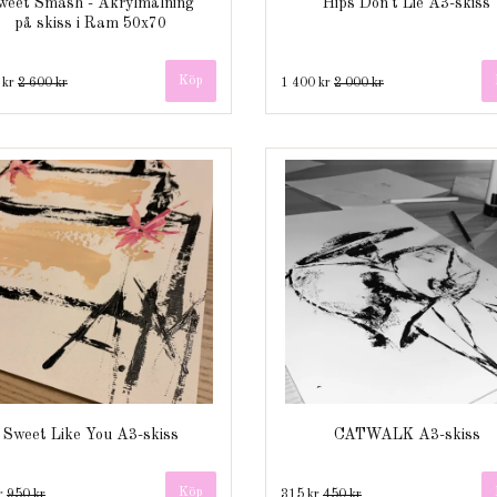
weet Smash - Akrylmålning
Hips Don't Lie A3-skiss
på skiss i Ram 50x70
 kr
2 600 kr
1 400 kr
2 000 kr
Sweet Like You A3-skiss
CATWALK A3-skiss
r
950 kr
315 kr
450 kr