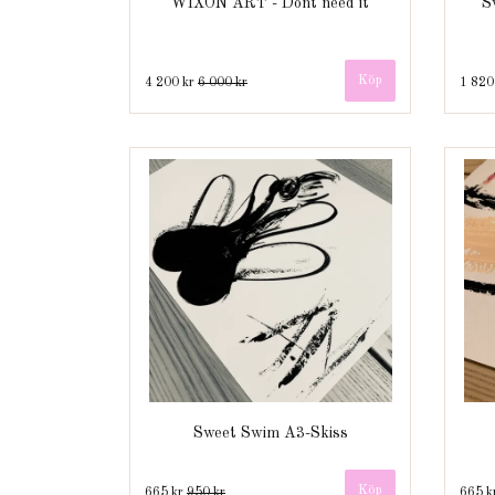
WIXON ART - Dont need it
S
4 200 kr
6 000 kr
1 820
Sweet Swim A3-Skiss
665 kr
950 kr
665 k