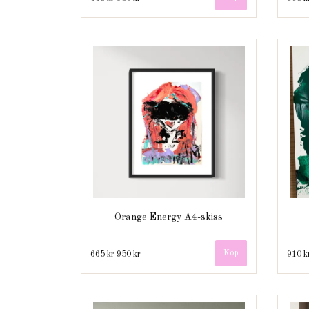
Orange Energy A4-skiss
665 kr
950 kr
910 k