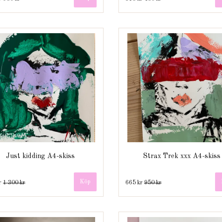
Just kidding A4-skiss
Strax Trek xxx A4-skiss
r
1 300 kr
665 kr
950 kr