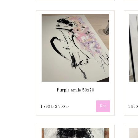
Purple smile 50x70
1 890 kr
2 700 kr
1 960