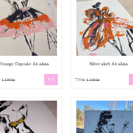
Orange Cupcake A4-skiss
Silver skirt A4-skiss
r
1 100 kr
770 kr
1 100 kr