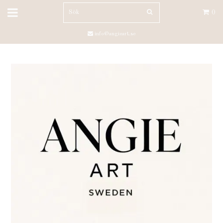
0
info@angieart.se