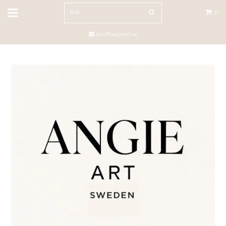
0
info@angieart.se