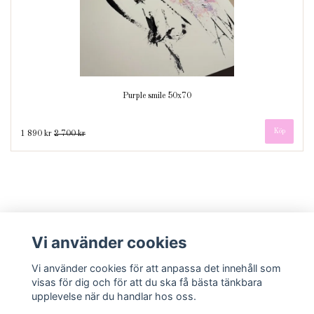
Purple smile 50x70
1 890 kr
2 700 kr
Vi använder cookies
Vi använder cookies för att anpassa det innehåll som
visas för dig och för att du ska få bästa tänkbara
The products are FSC® – certified
upplevelse när du handlar hos oss.